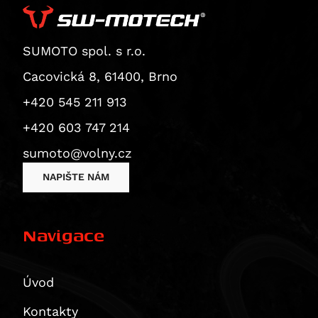
Superbike 1199 Panigale / S
Superbike 1199 Panigale S
Diavel
SUMOTO spol. s r.o.
Monster 1200 / S
Cacovická 8, 61400, Brno
Monster 1200 R
+420 545 211 913
Monster 1200 S
+420 603 747 214
Multistrada 1200
Multistrada 1200 Enduro
sumoto@volny.cz
Multistrada 1200 S
NAPIŠTE NÁM
Diavel 1260
Diavel 1260 S
Navigace
Multistrada 1260 / S / S D|Air / Pikes Peak
Multistrada 1260 Enduro
Multistrada 1260 Pikes Peak
Úvod
Multistrada 1260 S
Kontakty
Multistrada 1260 S D/Air