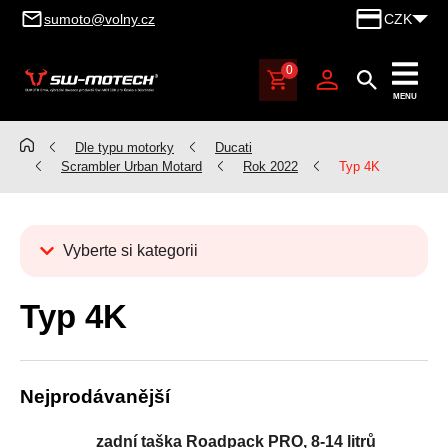
sumoto@volny.cz
CZK
0
SUMOTO
MENU
Brno,
výhradní
Dle typu motorky
Ducati
dovozce
Scrambler Urban Motard
Rok 2022
Typ 4K
produktů
SW-
MOTECH
Vyberte si kategorii
pro
Česko
Kategorie
a
Typ 4K
Dle typu motorky
Slovensko
Aprilia
Benelli
Atlantic 125
Nejprodávanější
BMW
RS 125
Leoncino 500
Cagiva
Scarabeo 125
Leoncino 500 Trail
K 100
zadní taška Roadpack PRO, 8-14 litrů