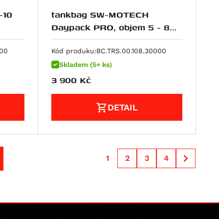
-10
tankbag SW-MOTECH
Daypack PRO, objem 5 - 8
litrů
000
Kód produku:
BC.TRS.00.108.30000
Skladem (5+ ks)
3 900
Kč
DETAIL
1
2
3
4