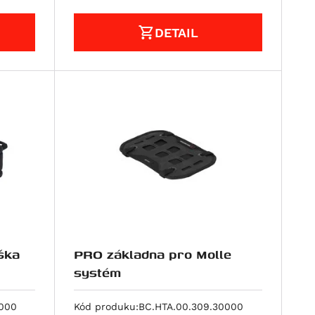
DETAIL
ška
PRO základna pro Molle
systém
0000
Kód produku:
BC.HTA.00.309.30000