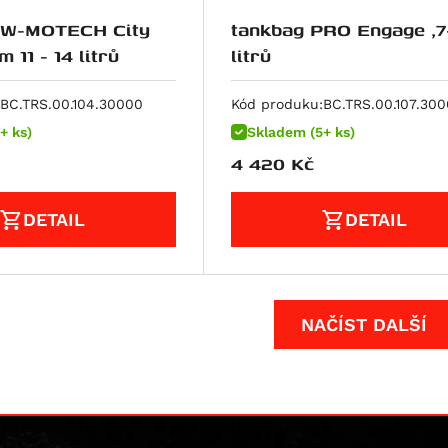
SW-MOTECH City
tankbag PRO Engage ,7
 11 - 14 litrů
litrů
BC.TRS.00.104.30000
Kód produku:
BC.TRS.00.107.30
+ ks)
Skladem (5+ ks)
4 420
Kč
DETAIL
DETAIL
NAČÍST DALŠÍ