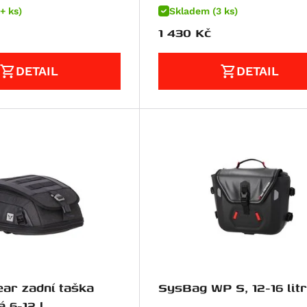
+ ks)
Skladem (3 ks)
1 430
Kč
DETAIL
DETAIL
ar zadní taška
SysBag WP S, 12-16 lit
LR3, černá 6-12 l.