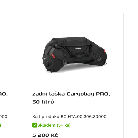
RO,
zadní taška Cargobag PRO,
50 litrů
0000
Kód produku:
BC.HTA.00.306.30000
í
Skladem (5+ ks)
5 200
Kč