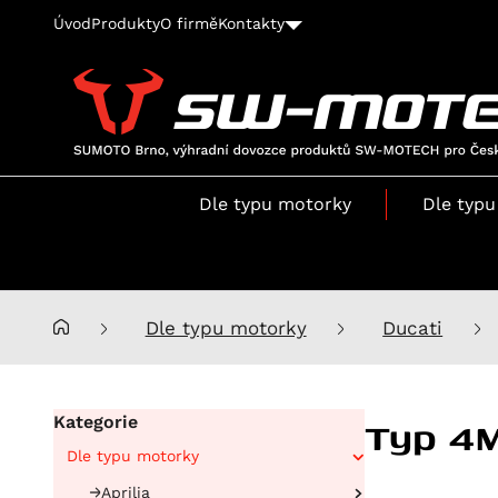
Úvod
Produkty
O firmě
Kontakty
SUMOTO
Brno,
výhradní
Dle typu motorky
Dle typu
dovozce
produktů
SW-
MOTECH
pro
Dle typu motorky
Ducati
Česko
a
Slovensko
Typ 4
Kategorie
Dle typu motorky
Aprilia