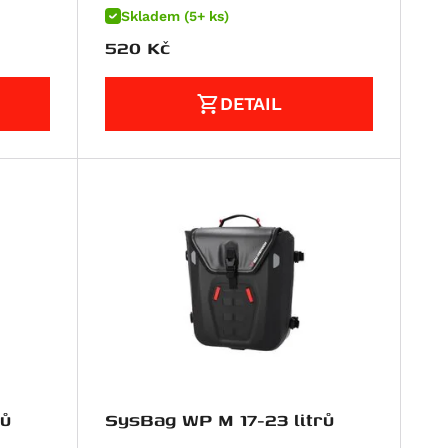
Skladem (5+ ks)
520
Kč
DETAIL
rů
SysBag WP M 17-23 litrů