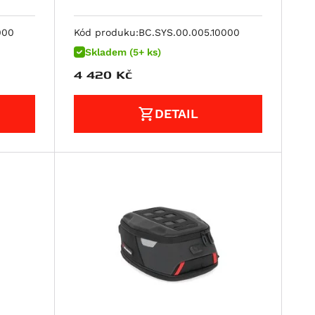
000
Kód produku:
BC.SYS.00.005.10000
Skladem (5+ ks)
4 420
Kč
DETAIL