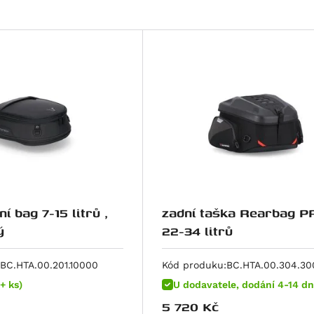
í bag 7-15 litrů ,
zadní taška Rearbag P
ý
22-34 litrů
BC.HTA.00.201.10000
Kód produku:
BC.HTA.00.304.3
+ ks)
U dodavatele, dodání 4-14 dn
5 720
Kč