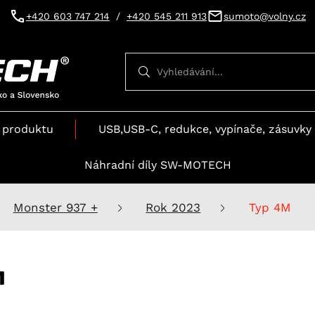
+420 603 747 214
/
+420 545 211 913
sumoto@volny.cz
Vyhledávání
Vyhledávání
 produktu
USB,USB-C, redukce, vypínače, zásuvky 
Náhradní díly SW-MOTECH
Monster 937 +
Rok 2023
Typ 4M
M