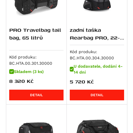
R 1150 RS
R 1150 RT
HP2 Enduro
PRO Travelbag tail
zadní taška
HP2 Megamoto
bag, 65 litrů
Rearbag PRO, 22-
R nineT
34 litrů
R nineT Pure
Kód produku:
R nineT Racer
Kód produku:
BC.HTA.00.304.30000
BC.HTA.00.301.30000
R nineT Scrambler
U dodavatele, dodání 4-
Skladem (3 ks)
R nineT Urban G/S
14 dní
8 320
Kč
5 720
Kč
R nineT Urban G/S Edition 40 Years
R nineT Urban G/S Option 719
DETAIL
DETAIL
R nineT-5
K 1200 GT
K 1200 R
K 1200 R Sport
K 1200 S