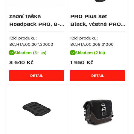
R 1250 GS Adventure
R 1250 GS Style Rallye
zadní taška
PRO Plus set
R 1250 R
Roadpack PRO, 8-
Black, včetně PRO
14 litrů
Base.
R 1250 RS
Kód produku:
Kód produku:
R 1250 RT
BC.HTA.00.307.30000
BC.HTA.00.308.31000
K 1300 GT
Skladem (5+ ks)
Skladem (2 ks)
K 1300 R
3 640
Kč
1 950
Kč
K 1300 S
R 1300 GS
DETAIL
DETAIL
R 1300 GS Adventure
R 1300 GS Adventure Option 719 Karakorum
R 1300 GS Adventure Triple Black
R 1300 GS Adventure Trophy
R 1300 GS Option 719 Biscaya
R 1300 GS Option 719 Tramuntana