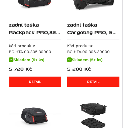
R 12
R 12 G/S
zadní taška
zadní taška
R 12 nineT
Rackpack PRO,32-
Cargobag PRO, 50
R 12 S
42 litrů
litrů
R 1200 GS
Kód produku:
Kód produku:
R 1200 GS Adventure
BC.HTA.00.305.30000
BC.HTA.00.306.30000
R 1200 GS LC
Skladem (5+ ks)
Skladem (5+ ks)
R 1200 GS LC Adventure
5 720
Kč
5 200
Kč
R 1200 GS LC Rallye
DETAIL
DETAIL
R 1200 R
R 1200 RS
R 1200 RT
R 1200 S
R 1200 ST
R 1250 GS