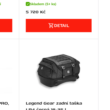
í
Skladem (5+ ks)
5 720
Kč
DETAIL
PRO,
Legend Gear zadní taška
LR4 černá 18-25 l.