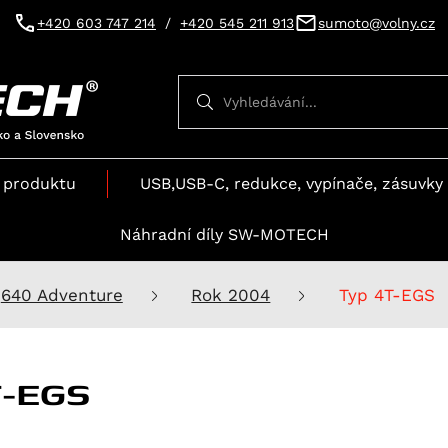
+420 603 747 214
/
+420 545 211 913
sumoto@volny.cz
Vyhledávání
Vyhledávání
 produktu
USB,USB-C, redukce, vypínače, zásuvky 
Náhradní díly SW-MOTECH
640 Adventure
Rok 2004
Typ 4T-EGS
T-EGS