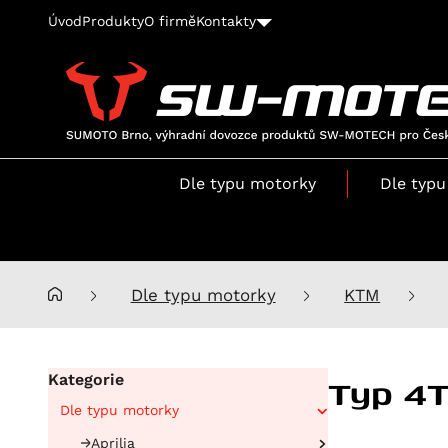
Úvod
Produkty
O firmě
Kontakty
SUMOTO
Brno,
výhradní
Dle typu motorky
Dle typu
dovozce
produktů
SW-
MOTECH
pro
Dle typu motorky
KTM
Česko
a
Slovensko
Typ 4
Kategorie
Dle typu motorky
Aprilia