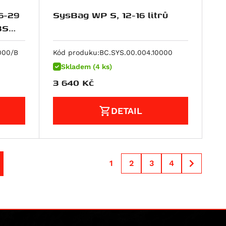
6-29
SysBag WP S, 12-16 litrů
000/B
Kód produku:
BC.SYS.00.004.10000
Skladem (4 ks)
3 640
Kč
DETAIL
1
2
3
4