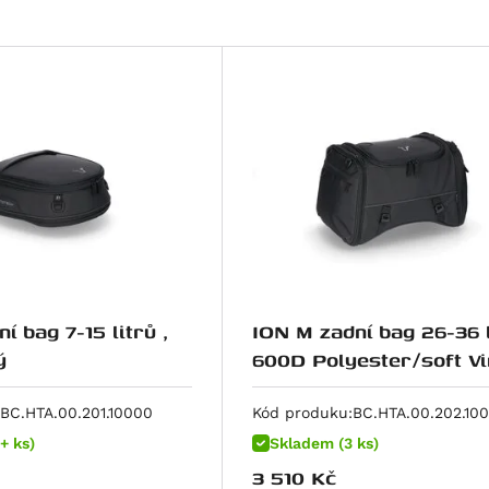
í bag 7-15 litrů ,
ION M zadní bag 26-36 l
ý
600D Polyester/soft Vi
poruhový
BC.HTA.00.201.10000
Kód produku:
BC.HTA.00.202.10
+ ks)
Skladem (3 ks)
3 510
Kč