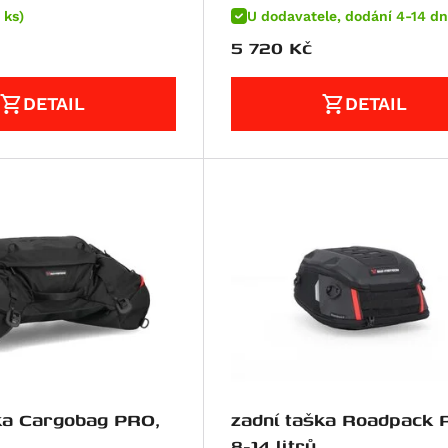
 ks)
U dodavatele, dodání 4-14 dn
5 720
Kč
DETAIL
DETAIL
ka Cargobag PRO,
zadní taška Roadpack 
8-14 litrů