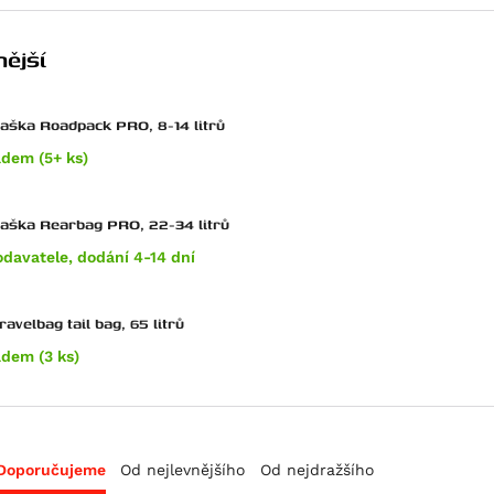
ější
taška Roadpack PRO, 8-14 litrů
adem (5+ ks)
zadní taška Rearbag PRO, 22-34 litrů
odavatele, dodání 4-14 dní
avelbag tail bag, 65 litrů
adem (3 ks)
Doporučujeme
Od nejlevnějšího
Od nejdražšího