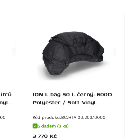
itrů
ION L bag 50 l. černý. 600D
nyl
Polyester / Soft-Vinyl.
000
Kód produku:
BC.HTA.00.203.10000
Skladem (3 ks)
3 770
Kč