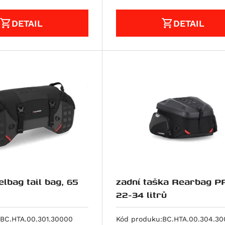
DETAIL
DETAIL
lbag tail bag, 65
zadní taška Rearbag P
22-34 litrů
BC.HTA.00.301.30000
Kód produku:
BC.HTA.00.304.3