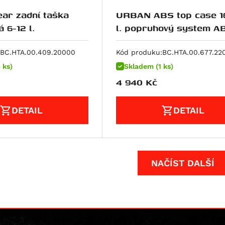
ar zadní taška
URBAN ABS top case 1
LR3, černá 6-12 l.
l. popruhový system ABS
plast. Černá.
BC.HTA.00.409.20000
Kód produku:
BC.HTA.00.677.22
 ks)
Skladem (1 ks)
4 940
Kč
DETAIL
DETAIL
NAČÍST DALŠÍ