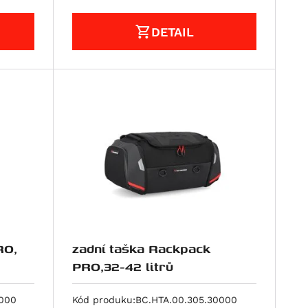
DETAIL
RO,
zadní taška Rackpack
PRO,32-42 litrů
0000
Kód produku:
BC.HTA.00.305.30000