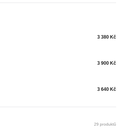
3 380
Kč
3 900
Kč
3 640
Kč
29 produktů