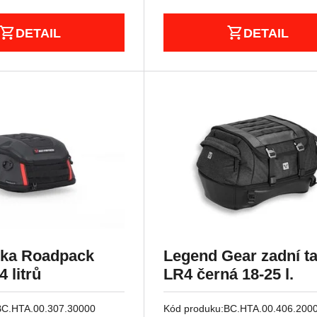
DETAIL
DETAIL
ška Roadpack
Legend Gear zadní t
 litrů
LR4 černá 18-25 l.
BC.HTA.00.307.30000
Kód produku:
BC.HTA.00.406.200