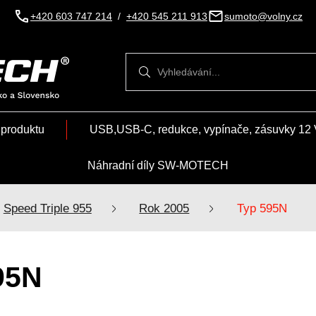
+420 603 747 214
/
+420 545 211 913
sumoto@volny.cz
Vyhledávání
Vyhledávání
 produktu
USB,USB-C, redukce, vypínače, zásuvky 12 
Náhradní díly SW-MOTECH
Speed Triple 955
Rok 2005
Typ 595N
95N