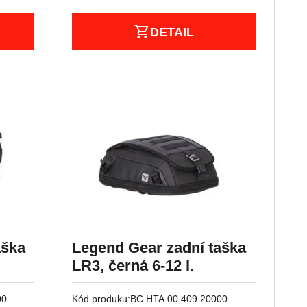
DETAIL
aška
Legend Gear zadní taška
LR3, černá 6-12 l.
00
Kód produku:
BC.HTA.00.409.20000