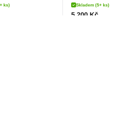
+ ks)
Skladem (5+ ks)
5 200
Kč
DETAIL
DETAIL
BS top case 16-
tankbag SW-MOTEC
Sport PRO, objem 12 