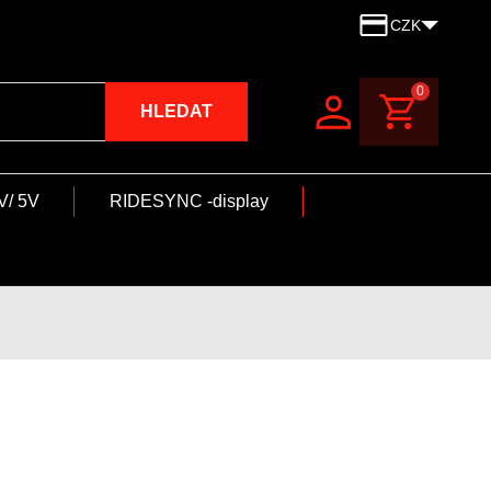
CZK
0
HLEDAT
V/ 5V
RIDESYNC -display