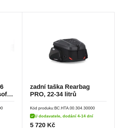
36
zadní taška Rearbag
soft
PRO, 22-34 litrů
00
Kód produku:
BC.HTA.00.304.30000
U dodavatele, dodání 4-14 dní
5 720
Kč