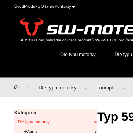
Úvod
Produkty
O firmě
Kontakty
SUMOTO
Brno,
výhradní
Dle typu motorky
Dle typu
dovozce
produktů
SW-
MOTECH
pro
Dle typu motorky
Triumph
Česko
a
Slovensko
Typ 5
Kategorie
Dle typu motorky
Aprilia