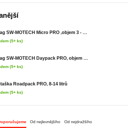
anější
ag SW-MOTECH Micro PRO ,objem 3 - 5
adem (5+ ks)
bag SW-MOTECH Daypack PRO, objem 5
rů
adem (5+ ks)
 taška Roadpack PRO, 8-14 litrů
adem (5+ ks)
Doporučujeme
Od nejlevnějšího
Od nejdražšího