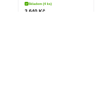
Skladem (4 ks)
3 640
Kč
DETAIL
H
tankbag SW-MOTECH
- 17
Daypack PRO, objem 5 -