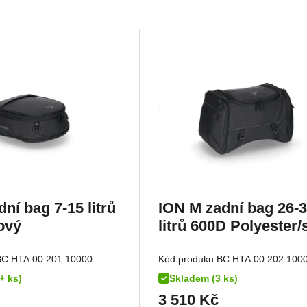
ní bag 7-15 litrů
ION M zadní bag 26-
ový
litrů 600D Polyester/
Vinyl poruhový
BC.HTA.00.201.10000
Kód produku:
BC.HTA.00.202.100
+ ks)
Skladem (3 ks)
3 510
Kč