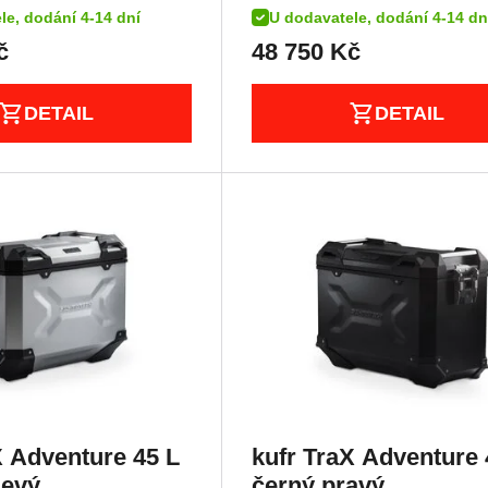
le, dodání 4-14 dní
U dodavatele, dodání 4-14 dn
č
48 750
Kč
DETAIL
DETAIL
X Adventure 45 L
kufr TraX Adventure 
levý
černý,pravý