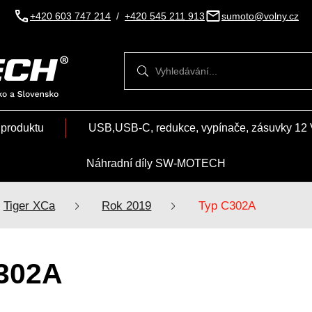
+420 603 747 214
/
+420 545 211 913
sumoto@volny.cz
Vyhledávání
Vyhledávání
 produktu
USB,USB-C, redukce, vypínače, zásuvky 12 
Náhradní díly SW-MOTECH
Tiger XCa
Rok 2019
Typ C302A
302A