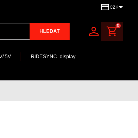
CZK
0
HLEDAT
V/ 5V
RIDESYNC -display