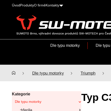
Úvod
Produkty
O firmě
Kontakty
SUMOTO
Brno,
výhradní
Dle typu motorky
Dle typu
dovozce
produktů
SW-
MOTECH
pro
Dle typu motorky
Triumph
Česko
a
Slovensko
Typ C
Kategorie
Dle typu motorky
Aprilia