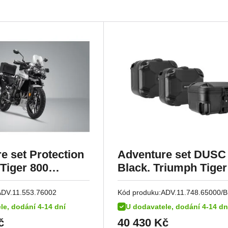
e set Protection
Adventure set DUSC
Tiger 800
Black. Triumph Tiger
models (10-).
ADV.11.553.76002
Kód produku:
ADV.11.748.65000/B
le, dodání 4-14 dní
U dodavatele, dodání 4-14 dn
č
40 430
Kč