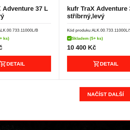
X Adventure 37 L
kufr TraX Adventure 
vý
stříbrný,levý
ALK.00.733.11000L/B
Kód produku:
ALK.00.733.11000L/
+ ks)
Skladem (5+ ks)
č
10 400
Kč
DETAIL
DETAIL
NAČÍST DALŠÍ