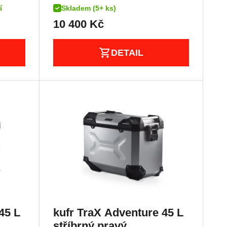
í
Skladem (5+ ks)
10 400
Kč
DETAIL
45 L
kufr TraX Adventure 45 L
stříbrný,pravý