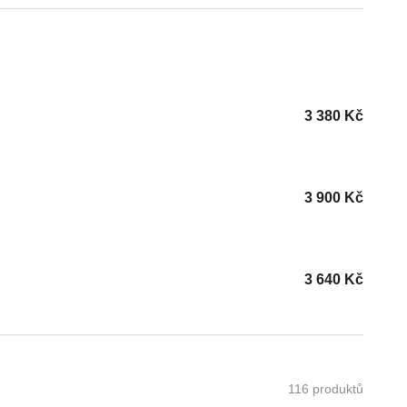
3 380
Kč
3 900
Kč
3 640
Kč
116 produktů