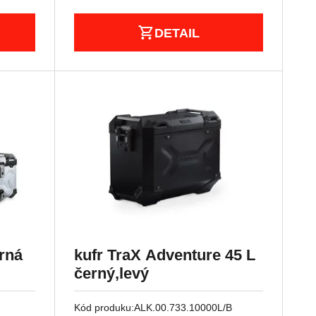
DETAIL
rná
kufr TraX Adventure 45 L
černý,levý
Kód produku:
ALK.00.733.10000L/B