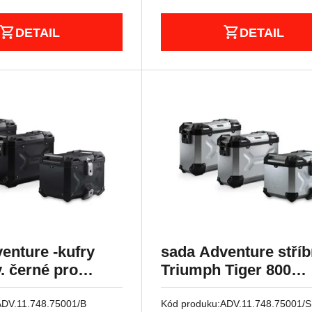
DETAIL
DETAIL
enture -kufry
sada Adventure stříb
. černé pro
Triumph Tiger 800
Tiger 800 (10-)
Modelle (10-).
ADV.11.748.75001/B
Kód produku:
ADV.11.748.75001/S