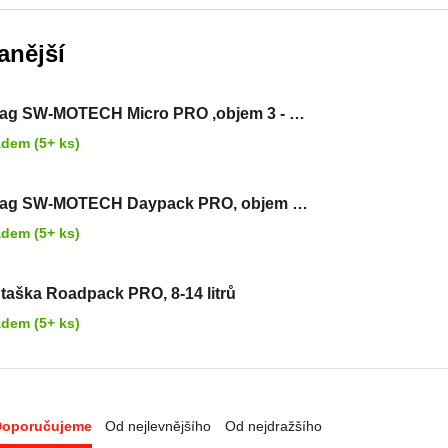
anější
ag SW-MOTECH Micro PRO ,objem 3 - 5
adem (5+ ks)
bag SW-MOTECH Daypack PRO, objem 5
rů
adem (5+ ks)
 taška Roadpack PRO, 8-14 litrů
adem (5+ ks)
Doporučujeme
Od nejlevnějšího
Od nejdražšího