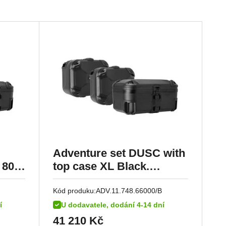
Adventure set DUSC with
 800
top case XL Black.
Triumph Tiger 800
models (10-).
Kód produku:
ADV.11.748.66000/B
í
U dodavatele, dodání 4-14 dní
41 210
Kč