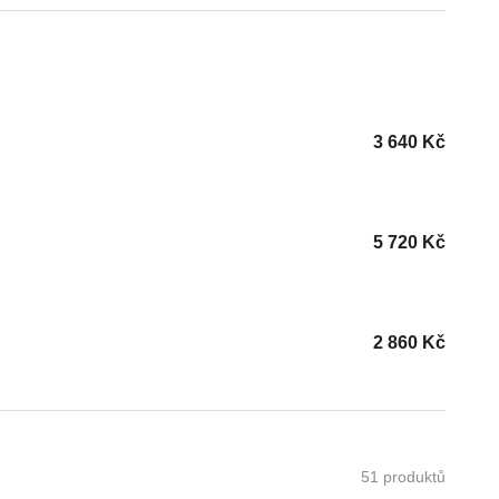
3 640
Kč
5 720
Kč
2 860
Kč
51 produktů