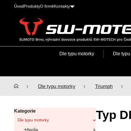
Úvod
Produkty
O firmě
Kontakty
SUMOTO
Brno,
výhradní
Dle typu motorky
Dle typu
dovozce
produktů
SW-
MOTECH
pro
Dle typu motorky
Triumph
Česko
a
Slovensko
Typ D
Kategorie
Dle typu motorky
Aprilia