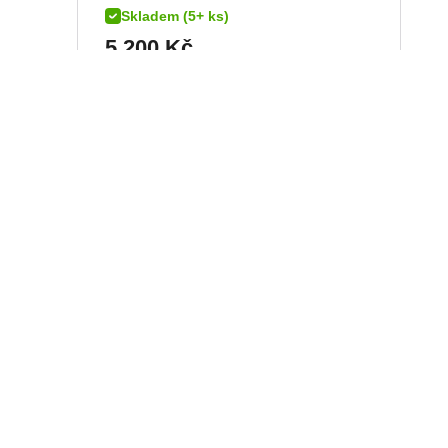
Skladem (5+ ks)
5 200
Kč
DETAIL
PRO Plus set Black,
včetně PRO Base.