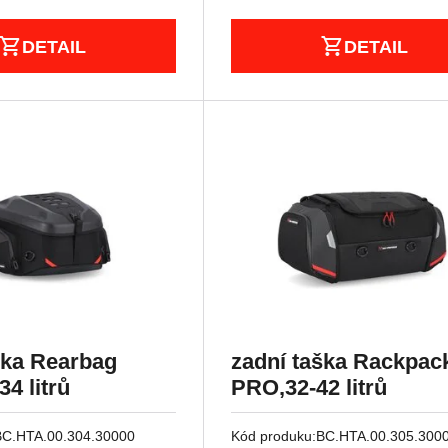
DETAIL
DETAIL
ška Rearbag
zadní taška Rackpac
22-34 litrů
PRO,32-42 litrů
BC.HTA.00.304.30000
Kód produku:
BC.HTA.00.305.300