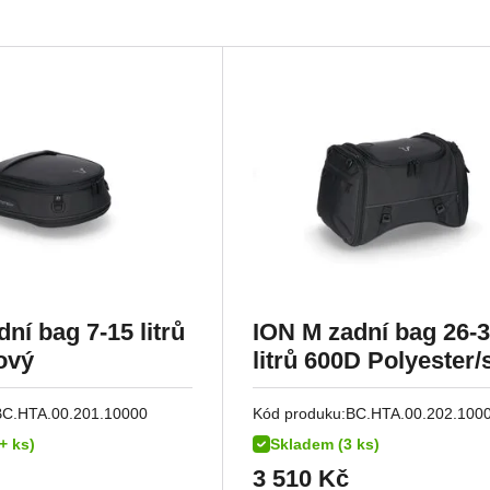
ní bag 7-15 litrů
ION M zadní bag 26-
ový
litrů 600D Polyester/
Vinyl poruhový
BC.HTA.00.201.10000
Kód produku:
BC.HTA.00.202.100
+ ks)
Skladem (3 ks)
3 510
Kč