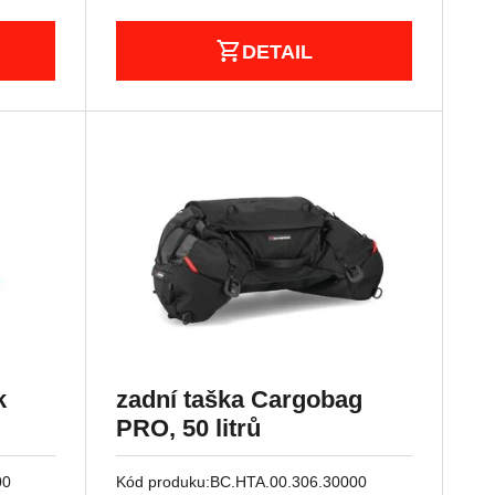
DETAIL
k
zadní taška Cargobag
PRO, 50 litrů
00
Kód produku:
BC.HTA.00.306.30000