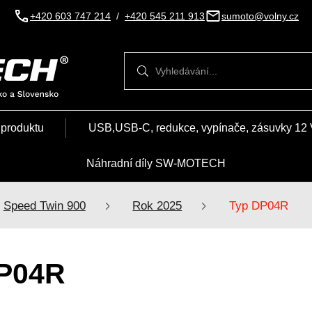
+420 603 747 214
/
+420 545 211 913
sumoto@volny.cz
Vyhledávání
Vyhledávání
 produktu
USB,USB-C, redukce, vypínače, zásuvky 12 
Náhradní díly SW-MOTECH
Speed Twin 900
Rok 2025
Typ DP04R
P04R