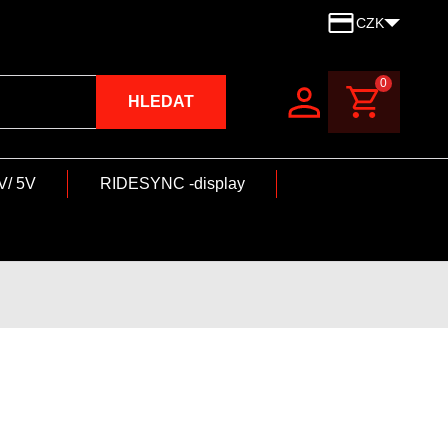
CZK
0
HLEDAT
V/ 5V
RIDESYNC -display