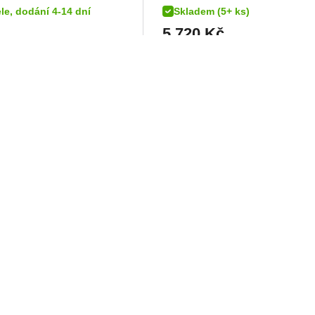
le, dodání 4-14 dní
Skladem (5+ ks)
5 720
Kč
DETAIL
DETAIL
ška Roadpack
PRO Plus - přídavná
 litrů
taška objem 3-6 l.