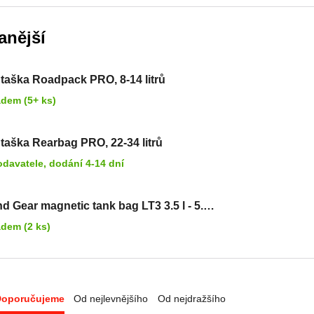
anější
 taška Roadpack PRO, 8-14 litrů
adem (5+ ks)
zadní taška Rearbag PRO, 22-34 litrů
odavatele, dodání 4-14 dní
d Gear magnetic tank bag LT3 3.5 l - 5.5
gnetické přichycení
adem (2 ks)
Doporučujeme
Od nejlevnějšího
Od nejdražšího