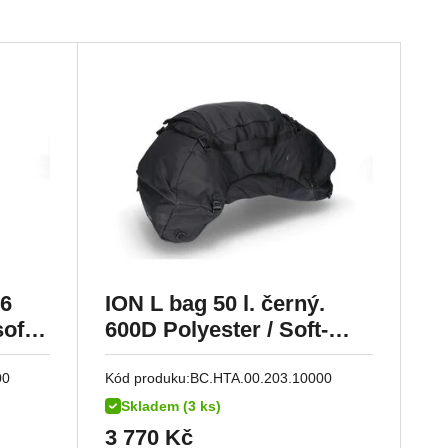
36
ION L bag 50 l. černý.
soft
600D Polyester / Soft-
Vinyl.
00
Kód produku:
BC.HTA.00.203.10000
Skladem (3 ks)
3 770
Kč