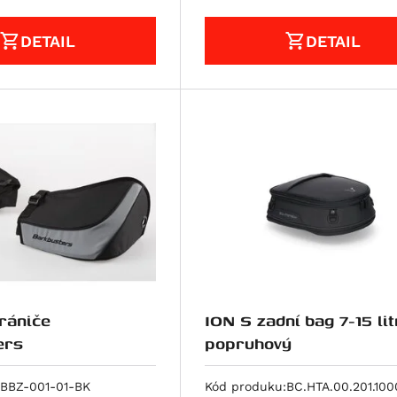
DETAIL
DETAIL
hrániče
ION S zadní bag 7-15 lit
ers
popruhový
BBZ-001-01-BK
Kód produku:
BC.HTA.00.201.100