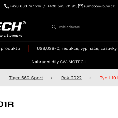
+420 603 747 214
/
+420 545 211 913
sumoto@volny.cz
Vyhledávání
Vyhledávání
 produktu
USB,USB-C, redukce, vypínače, zásuvky 
Náhradní díly SW-MOTECH
Tiger 660 Sport
Rok 2022
Typ L10
01R