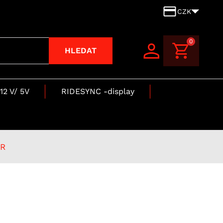
CZK
0
HLEDAT
12 V/ 5V
RIDESYNC -display
1R