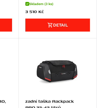
Skladem (3 ks)
3 510
Kč
DETAIL
RO,
zadní taška Rackpack
PRO,32-42 litrů