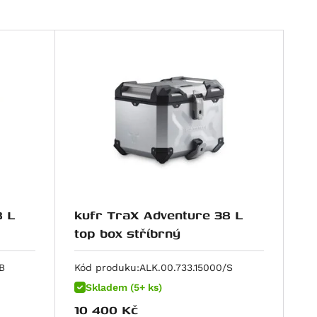
8 L
kufr TraX Adventure 38 L
top box stříbrný
B
Kód produku:
ALK.00.733.15000/S
Skladem (5+ ks)
10 400
Kč