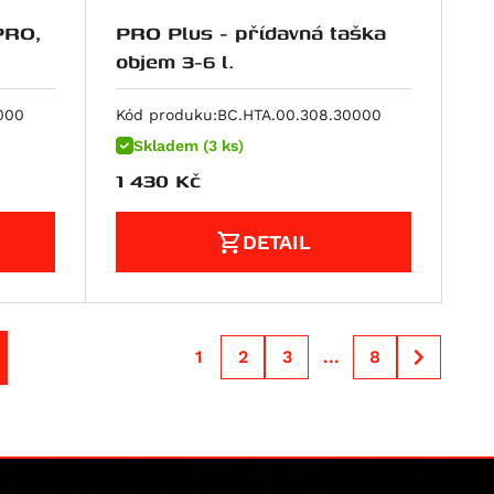
PRO,
PRO Plus - přídavná taška
objem 3-6 l.
000
Kód produku:
BC.HTA.00.308.30000
Skladem (3 ks)
1 430
Kč
DETAIL
1
2
3
...
8