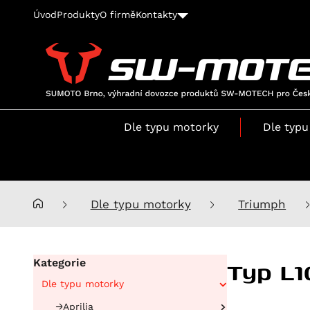
Úvod
Produkty
O firmě
Kontakty
SUMOTO
Brno,
výhradní
Dle typu motorky
Dle typu
dovozce
produktů
SW-
MOTECH
pro
Dle typu motorky
Triumph
Česko
a
Slovensko
Typ L1
Kategorie
Dle typu motorky
Aprilia