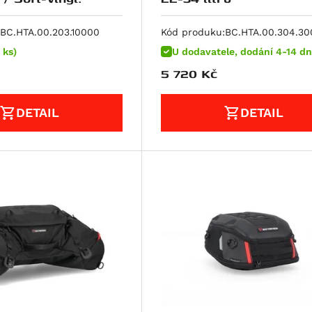
BC.HTA.00.203.10000
Kód produku:
BC.HTA.00.304.3
 ks)
U dodavatele, dodání 4-14 dn
5 720
Kč
DETAIL
DETAIL