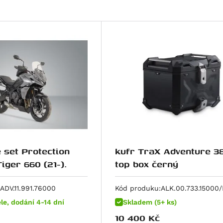
 set Protection
kufr TraX Adventure 3
iger 660 (21-).
top box černý
ADV.11.991.76000
Kód produku:
ALK.00.733.15000/
le, dodání 4-14 dní
Skladem (5+ ks)
10 400
Kč