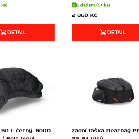
 ks)
Skladem (5+ ks)
2 860
Kč
DETAIL
DETAIL
 50 l. černý. 600D
zadní taška Rearbag P
/ Soft-Vinyl.
22-34 litrů