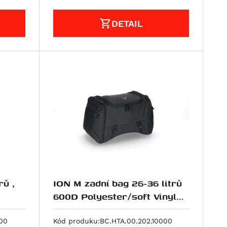
DETAIL
rů ,
ION M zadní bag 26-36 litrů
600D Polyester/soft Vinyl
poruhový
00
Kód produku:
BC.HTA.00.202.10000