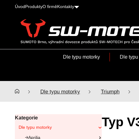
Úvod
Produkty
O firmě
Kontakty
SUMOTO
Brno,
výhradní
Dle typu motorky
Dle typu
dovozce
produktů
SW-
MOTECH
pro
Dle typu motorky
Triumph
Česko
a
Slovensko
Typ V
Kategorie
Dle typu motorky
Aprilia