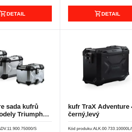
DETAIL
DETAIL
e sada kufrů
kufr TraX Adventure 
Modely Triumph
černý,levý
0 (11-).
ADV.11.900.75000/S
Kód produku:
ALK.00.733.10000L/