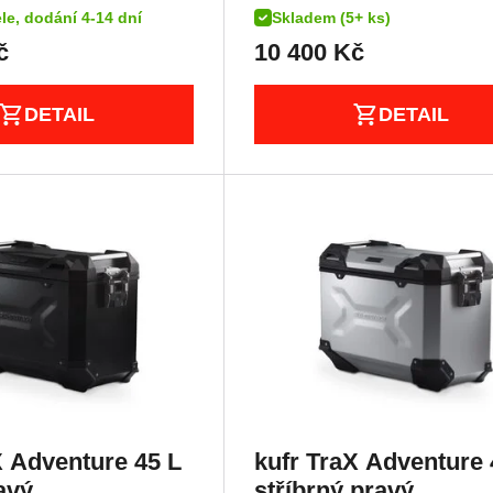
le, dodání 4-14 dní
Skladem (5+ ks)
č
10 400
Kč
DETAIL
DETAIL
X Adventure 45 L
kufr TraX Adventure 
avý
stříbrný,pravý