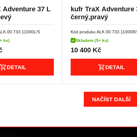
X Adventure 37 L
kufr TraX Adventure 
levý
černý,pravý
ALK.00.733.11000L/S
Kód produku:
ALK.00.733.11000R
+ ks)
Skladem (5+ ks)
č
10 400
Kč
DETAIL
DETAIL
NAČÍST DALŠÍ