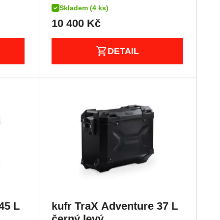
Skladem (4 ks)
10 400
Kč
DETAIL
45 L
kufr TraX Adventure 37 L
černý,levý