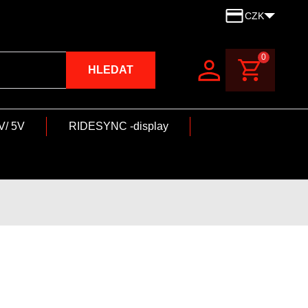
CZK
0
HLEDAT
V/ 5V
RIDESYNC -display