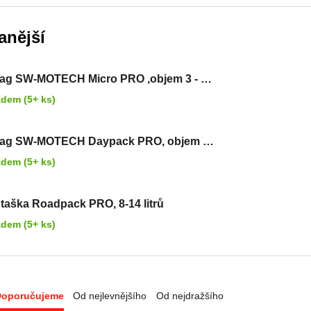
anější
ag SW-MOTECH Micro PRO ,objem 3 - 5
adem (5+ ks)
bag SW-MOTECH Daypack PRO, objem 5
rů
adem (5+ ks)
 taška Roadpack PRO, 8-14 litrů
adem (5+ ks)
Doporučujeme
Od nejlevnějšího
Od nejdražšího