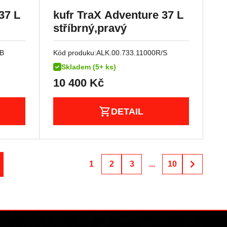
37 L
kufr TraX Adventure 37 L
stříbrný,pravý
/B
Kód produku:
ALK.00.733.11000R/S
Skladem (5+ ks)
10 400
Kč
DETAIL
1
2
3
...
10