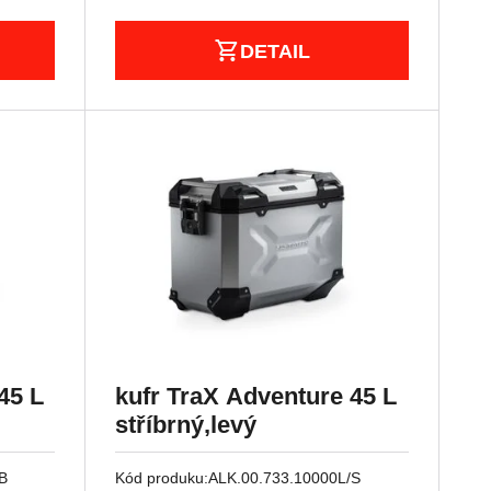
DETAIL
45 L
kufr TraX Adventure 45 L
stříbrný,levý
B
Kód produku:
ALK.00.733.10000L/S