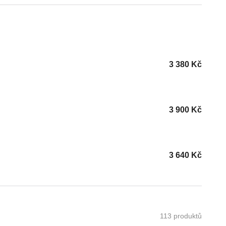
3 380
Kč
3 900
Kč
3 640
Kč
113 produktů