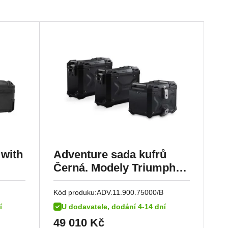
with
Adventure sada kufrů
Černá. Modely Triumph
xplor
Tiger 1200 (11-).
Kód produku:
ADV.11.900.75000/B
í
U dodavatele, dodání 4-14 dní
49 010
Kč