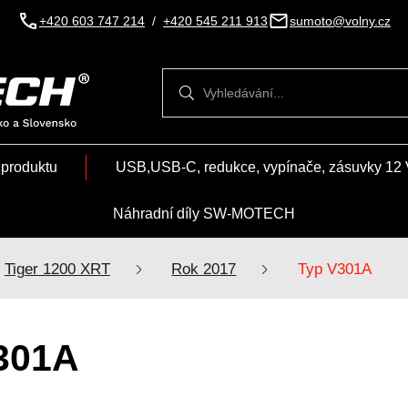
+420 603 747 214
/
+420 545 211 913
sumoto@volny.cz
Vyhledávání
Vyhledávání
 produktu
USB,USB-C, redukce, vypínače, zásuvky 12 
Náhradní díly SW-MOTECH
Tiger 1200 XRT
Rok 2017
Typ V301A
301A