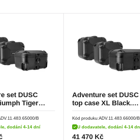
re set DUSC
Adventure set DUSC 
riumph Tiger
top case XL Black.
or (11-).
Triumph Tiger1200/E
(11-).
ADV.11.483.65000/B
Kód produku:
ADV.11.483.66000/B
le, dodání 4-14 dní
U dodavatele, dodání 4-14 dn
č
41 470
Kč