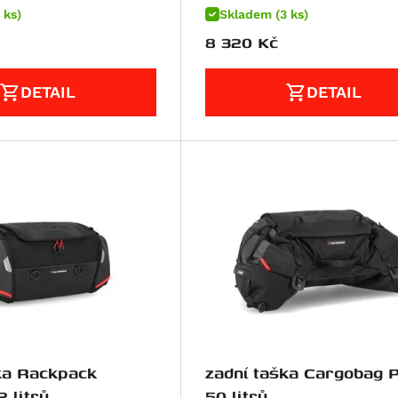
 ks)
Skladem (3 ks)
8 320
Kč
DETAIL
DETAIL
ka Rackpack
zadní taška Cargobag 
 litrů
50 litrů