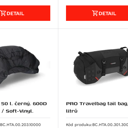
DETAIL
DETAIL
 50 l. černý. 600D
PRO Travelbag tail bag
/ Soft-Vinyl.
litrů
BC.HTA.00.203.10000
Kód produku:
BC.HTA.00.301.30