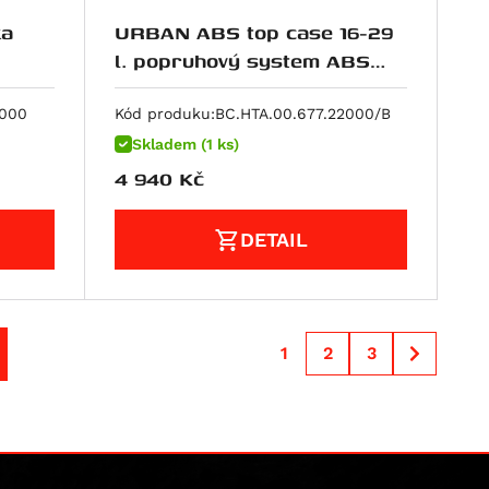
ka
URBAN ABS top case 16-29
l. popruhový system ABS
plast. Černá.
0000
Kód produku:
BC.HTA.00.677.22000/B
Skladem (1 ks)
4 940
Kč
DETAIL
1
2
3