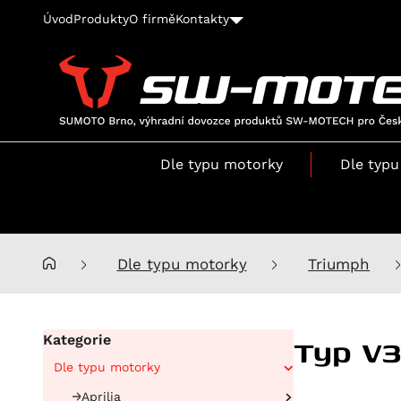
Úvod
Produkty
O firmě
Kontakty
SUMOTO
Brno,
výhradní
Dle typu motorky
Dle typu
dovozce
produktů
SW-
MOTECH
pro
Dle typu motorky
Triumph
Česko
a
Slovensko
Typ V3
Kategorie
Dle typu motorky
Aprilia