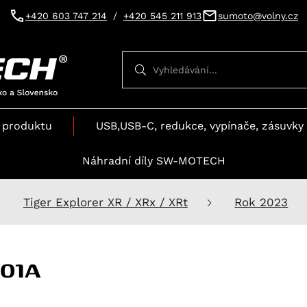
+420 603 747 214
/
+420 545 211 913
sumoto@volny.cz
Vyhledávání
Vyhledávání
 produktu
USB,USB-C, redukce, vypínače, zásuvky 
Náhradní díly SW-MOTECH
Tiger Explorer XR / XRx / XRt
Rok 2023
01A