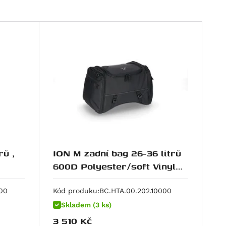
rů ,
ION M zadní bag 26-36 litrů
600D Polyester/soft Vinyl
poruhový
00
Kód produku:
BC.HTA.00.202.10000
Skladem (3 ks)
3 510
Kč