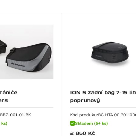
hrániče
ION S zadní bag 7-15 lit
ers
popruhový
BBZ-001-01-BK
Kód produku:
BC.HTA.00.201.100
 ks)
Skladem (5+ ks)
2 860
Kč