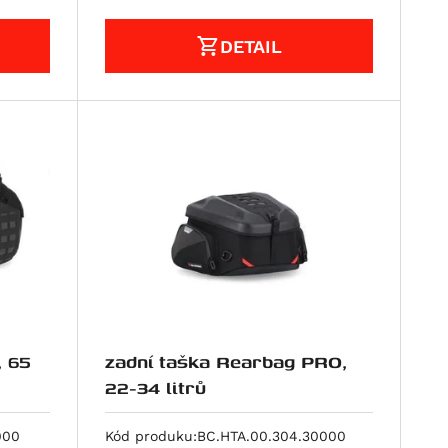
DETAIL
, 65
zadní taška Rearbag PRO,
22-34 litrů
000
Kód produku:
BC.HTA.00.304.30000