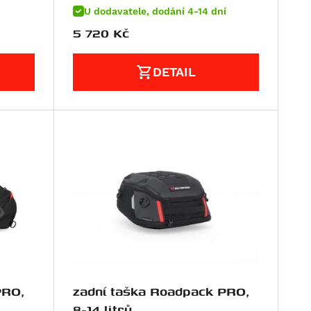
U dodavatele, dodání 4-14 dní
5 720
Kč
DETAIL
PRO,
zadní taška Roadpack PRO,
8-14 litrů