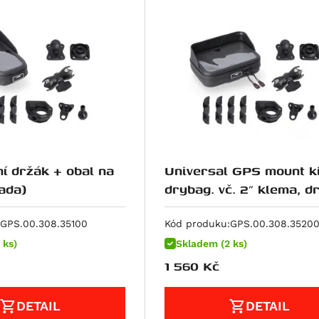
ní držák + obal na
Universal GPS mount ki
sada)
drybag. vč. 2" klema, d
na řídítka /zrcátko
GPS.00.308.35100
Kód produku:
GPS.00.308.3520
 ks)
Skladem (2 ks)
1 560
Kč
DETAIL
DETAIL