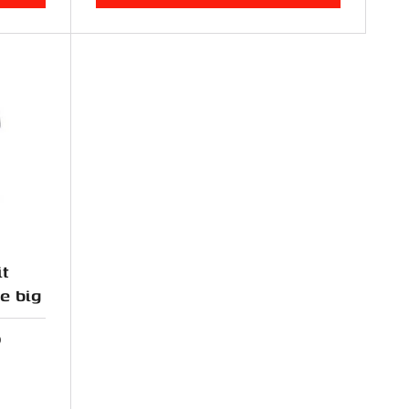
t
e big
0