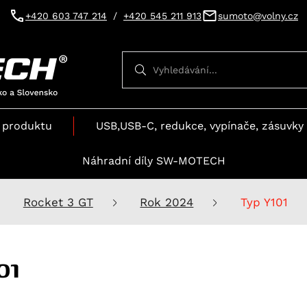
+420 603 747 214
/
+420 545 211 913
sumoto@volny.cz
Vyhledávání
Vyhledávání
 produktu
USB,USB-C, redukce, vypínače, zásuvky 
Náhradní díly SW-MOTECH
Rocket 3 GT
Rok 2024
Typ Y101
01