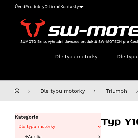
Úvod
Produkty
O firmě
Kontakty
SUMOTO
Brno,
výhradní
Dle typu motorky
Dle typu
dovozce
produktů
SW-
MOTECH
pro
Dle typu motorky
Triumph
Česko
a
Slovensko
Typ Y1
Kategorie
Dle typu motorky
Aprilia