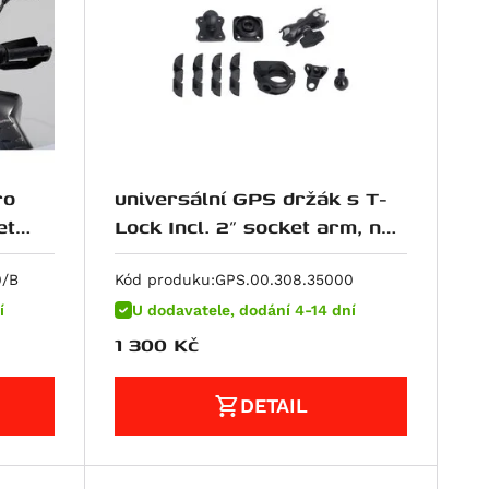
ro
universální GPS držák s T-
et
Lock Incl. 2" socket arm, na
řídítka/zrcátko
0/B
Kód produku:
GPS.00.308.35000
í
U dodavatele, dodání 4-14 dní
1 300
Kč
DETAIL