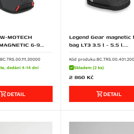
 SW-MOTECH
Legend Gear magnetic 
MAGNETIC 6-9
bag LT3 3.5 l - 5.5 l.
magnetické přichycení
BC.TRS.00.111.30000
Kód produku:
BC.TRS.00.401.20
le, dodání 4-14 dní
Skladem (2 ks)
2 860
Kč
DETAIL
DETAIL