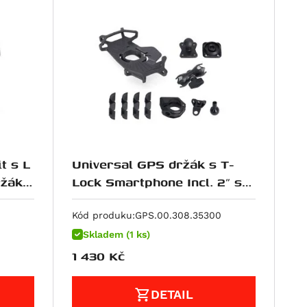
t s L
Universal GPS držák s T-
ržák
Lock Smartphone Incl. 2" s
držákem na smartphone
0
Kód produku:
GPS.00.308.35300
Skladem (1 ks)
1 430
Kč
DETAIL