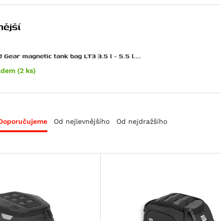
ější
 Gear magnetic tank bag LT3 3.5 l - 5.5 l.
ické přichycení
adem (2 ks)
Doporučujeme
Od nejlevnějšího
Od nejdražšího