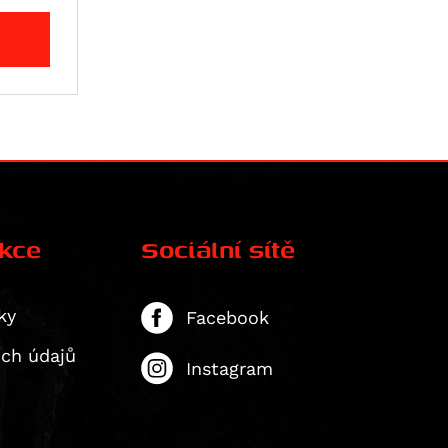
ekce
Sociální sítě
ky
Facebook
ích údajů
Instagram