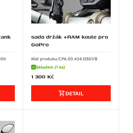
tank
sada držák +RAM koule pro
GoPro
000
Kód produku:
CPA.00.424.12501/B
Skladem (1 ks)
1 300
Kč
DETAIL