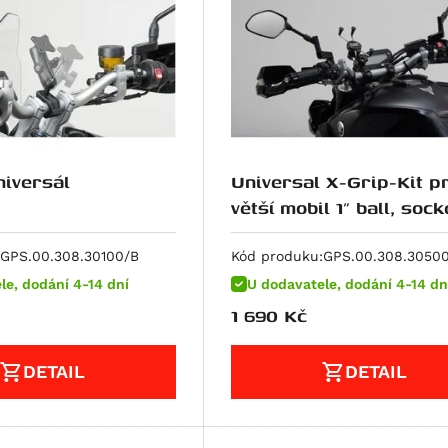
niversál
Universal X-Grip-Kit p
větší mobil 1" ball, sock
arm, X-Grip IV cl
GPS.00.308.30100/B
Kód produku:
GPS.00.308.3050
le, dodání 4-14 dní
U dodavatele, dodání 4-14 dn
1 690
Kč
DETAIL
DETAIL