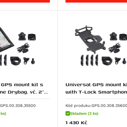
 GPS mount kit s
Universal GPS mount ki
e Drybag. vč. 2"
with T-Lock Smartphon
žák na řídítka
GPS.00.308.35500
Kód produku:
GPS.00.308.3560
 ks)
Skladem (2 ks)
1 430
Kč